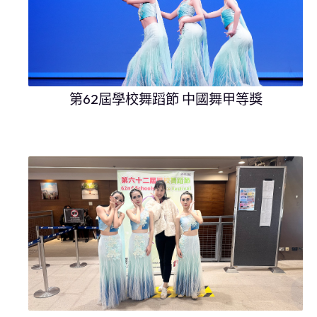
第62屆學校舞蹈節 中國舞甲等獎