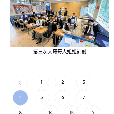
第三次大哥哥大姐姐計劃
1
2
3
4
5
6
7
8
14
15
...