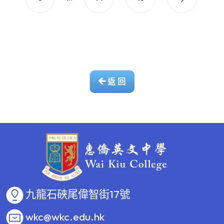
返 回
九龍石硤尾偉智街17號
wkc@wkc.edu.hk