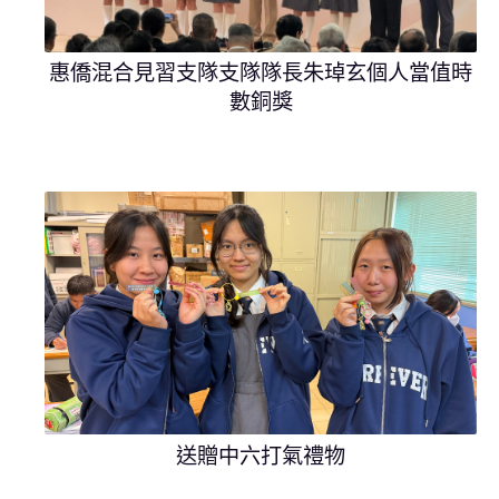
惠僑混合見習支隊支隊隊長朱琸玄個人當值時
數銅獎
送贈中六打氣禮物