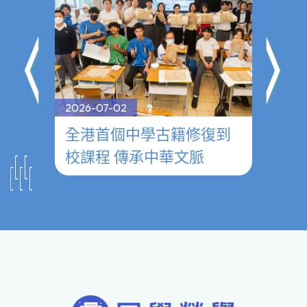
2026-07-02
2026-0
──
全港首個中學古籍修復到
參觀
校課程 傳承中華文脈