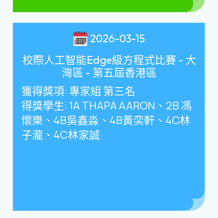
2026-03-15
校際人工智能Edge級方程式比賽 - 大
灣區 - 第五屆香港區
獲得獎項
:
專家組 第三名
得獎學生
: 1A THAPA AARON
、
2B
馮
懷樂、
4B
吳鑫淼、
4B
黃奕軒、
4C
林
子瀧、
4C
林家誠