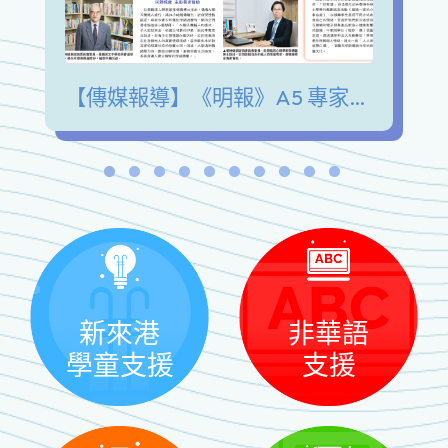
【傳媒報導】《明報》A5 專家陪我講 青少年發展興趣愛好 擺脫手機沉迷 緩解情緒壓力
新來港
非華語
學童支援
支援