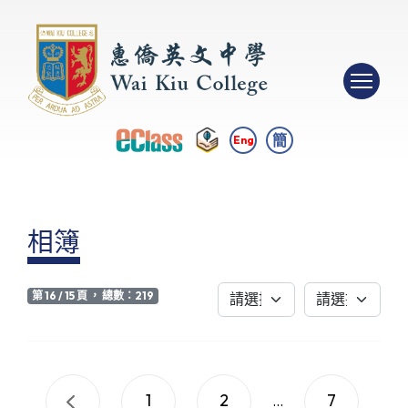
簡
Eng
相簿
第 16 / 15 頁 ， 總數：219
1
2
7
...