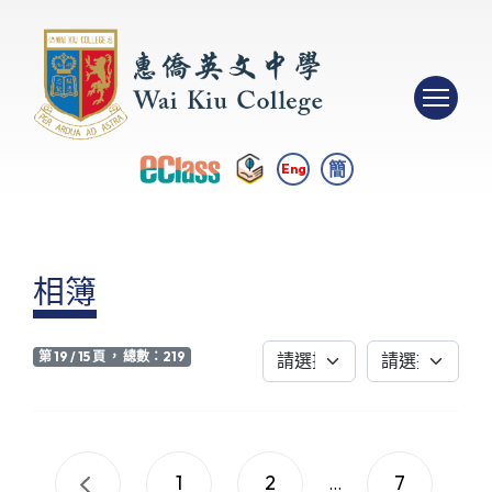
簡
Eng
相簿
第 19 / 15 頁 ， 總數：219
1
2
7
...