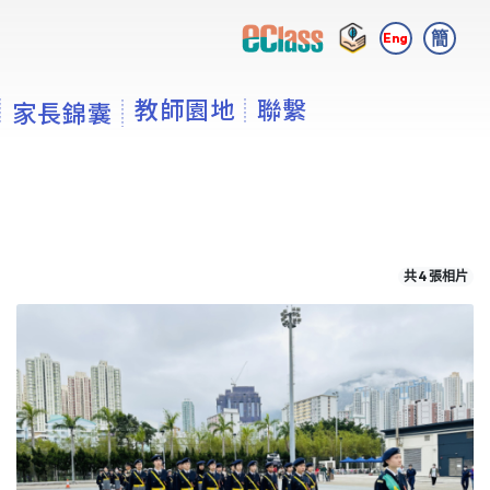
簡
Eng
教師園地
聯繫
家長錦囊
共 4 張相片