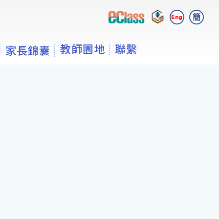
簡
Eng
教師園地
聯繫
家長錦囊