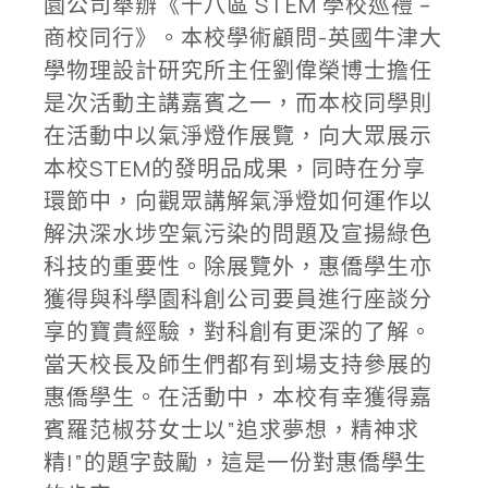
園公司舉辦《十八區 STEM 學校巡禮 –
商校同行》。本校學術顧問-英國牛津大
學物理設計研究所主任劉偉榮博士擔任
是次活動主講嘉賓之一，而本校同學則
在活動中以氣淨燈作展覽，向大眾展示
本校STEM的發明品成果，同時在分享
環節中，向觀眾講解氣淨燈如何運作以
解決深水埗空氣污染的問題及宣揚綠色
科技的重要性。除展覽外，惠僑學生亦
獲得與科學園科創公司要員進行座談分
享的寶貴經驗，對科創有更深的了解。
當天校長及師生們都有到場支持參展的
惠僑學生。在活動中，本校有幸獲得嘉
賓羅范椒芬女士以”追求夢想，精神求
精!”的題字鼓勵，這是一份對惠僑學生