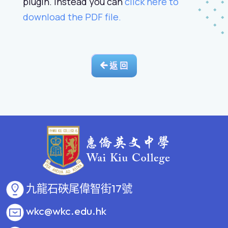
plugin. Instead you can
click here to
download the PDF file.
返 回
九龍石硤尾偉智街17號
wkc@wkc.edu.hk