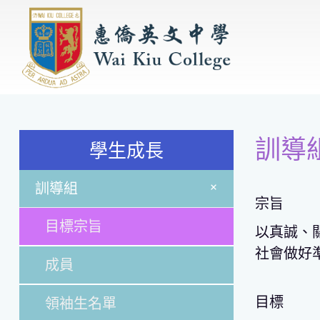
訓導組
學生成長
+
訓導組
宗旨
目標宗旨
以真誠、
社會做好
成員
目標
領袖生名單