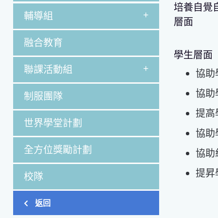
培養自覺
+
輔導組
層面
融合教育
學生層面
+
聯課活動組
協助
協助
制服團隊
提高
世界學堂計劃
協助
全方位獎勵計劃
協助
提昇
校隊
返回