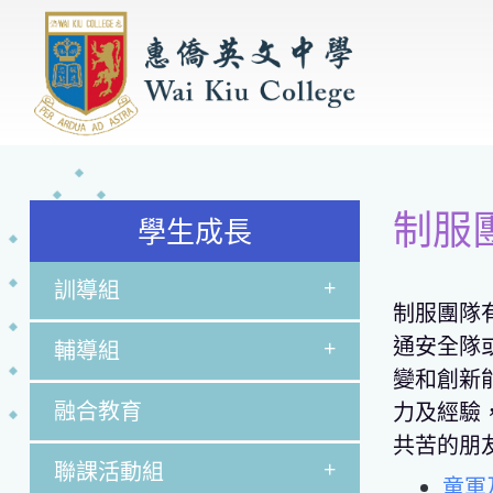
制服
學生成長
+
訓導組
制服團隊
通安全隊
+
輔導組
變和創新
融合教育
力及經驗
共苦的朋
+
聯課活動組
童軍