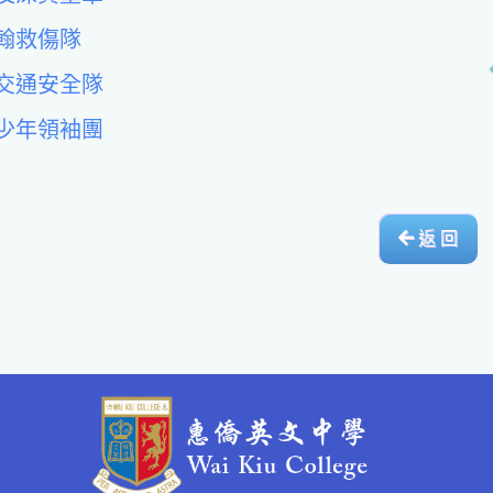
翰救傷隊
交通安全隊
少年領袖團
返 回