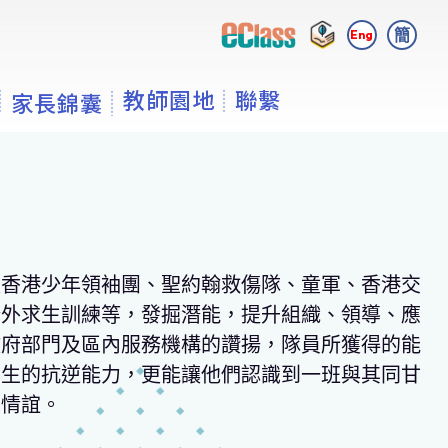
簡
Eng
教師園地
聯繫
家長錦囊
入香港少年領袖團、聖約翰救傷隊、童軍、香港交
野外求生訓練等，發掘潛能，提升組織、領導、應
政府部門及區內服務機構的讚揚，
隊員
所獲得的能
學生的抗逆能力，更能讓他們認識到一班與其同甘
生情誼。