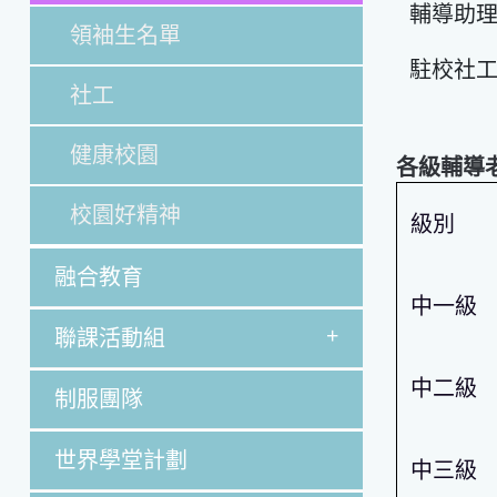
輔導助理
領袖生名單
駐校社工
社工
健康校園
各級輔導
校園好精神
級別
融合教育
中一級
+
聯課活動組
中二級
制服團隊
世界學堂計劃
中三級