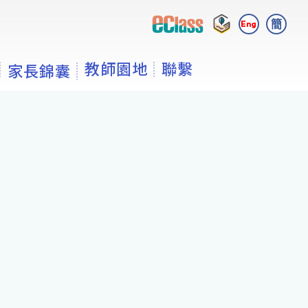
簡
Eng
教師園地
聯繫
家長錦囊