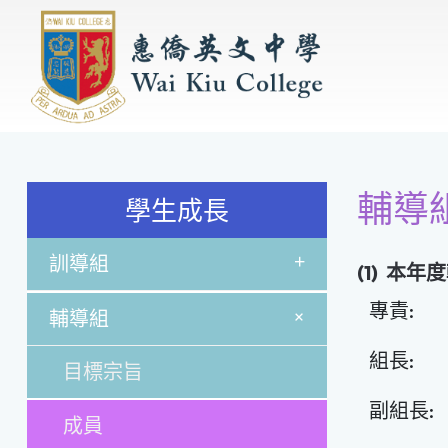
輔導組
學生成長
+
訓導組
(1) 本
專責:
+
輔導組
組長:
目標宗旨
副組長:
成員