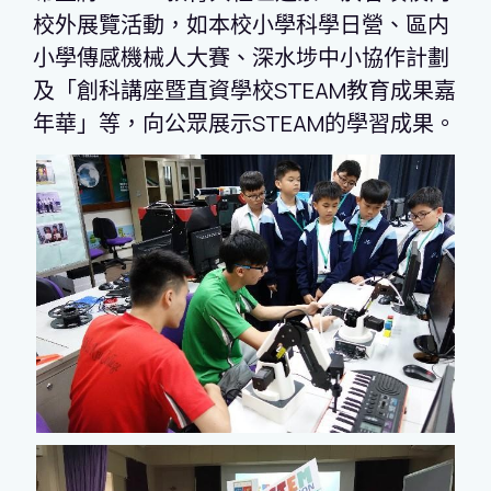
校外展覽活動，如本校小學科學日營、區内
小學傳感機械人大賽、深水埗中小協作計劃
及「創科講座暨直資學校
STE
A
M
教育成果嘉
年華」等，向公眾展示
STE
A
M
的學習成果。