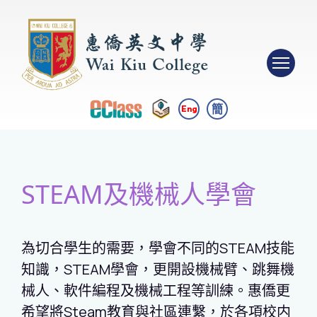
簡
Eng
STEAM及機械人學會
為切合學生的需要，學會不同的
STE
A
M
技能
知識，
STE
A
M
學會，更開設機械臂、跳舞機
械人、軟件編程及機械工程等訓練。惠僑更
希望將
Ste
a
m
教育與社區連繫，於各項校内